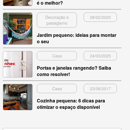
é o melhor?
Decoração e
28/02/2020
paisagismo
Jardim pequeno: ideias para montar
o seu
Casa
24/03/2025
Portas e janelas rangendo? Saiba
como resolver!
Casa
23/08/2017
Cozinha pequena: 6 dicas para
otimizar o espaço disponível