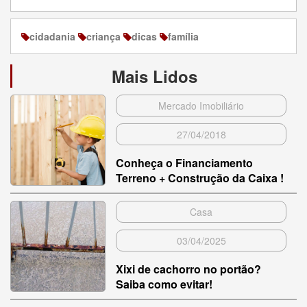
cidadania
criança
dicas
família
Mais Lidos
Mercado Imobiliário
27/04/2018
Conheça o Financiamento
Terreno + Construção da Caixa !
Casa
03/04/2025
Xixi de cachorro no portão?
Saiba como evitar!