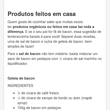
Produtos feitos em casa
Quem gosta de cozinhar sabe que muitas vezes
ter
produtos orgânicos ou feitos em casa faz toda a
diferença.
E se o seu pai for fã de bacon, essa sugestão de
lembrancinha barata é para você! Separei duas receitas,
uma de sal de bacon e outra de geleia de bacon, bem
simples de fazer!
Para o
sal de bacon
não tem mistério: basta misturar um
saco de bacon em pedaços com ½ xícara de sal marinho no
liquidificador.
Geleia de bacon
INGREDIENTES
¾ de xícara de café fresco
¼ de xícara de xarope de bordo ou ácer (
maple
syrup
)
700g de bacon em pedaços