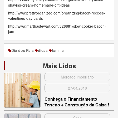
shaving-cream-homemade-gift-ideas
http://www.prettyorganized.com/organizing/bacon-recipes-
valentines-day-cards
http://www.marthastewart.com/326881/slow-cooker-bacon-
jam
Dia dos Pais
dicas
família
Mais Lidos
Mercado Imobiliário
27/04/2018
Conheça o Financiamento
Terreno + Construção da Caixa !
Casa