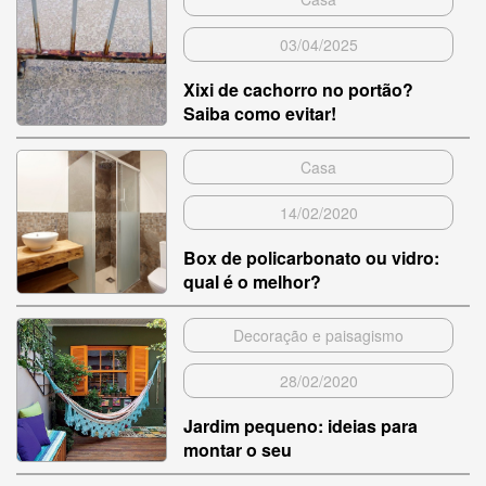
03/04/2025
Xixi de cachorro no portão?
Saiba como evitar!
Casa
14/02/2020
Box de policarbonato ou vidro:
qual é o melhor?
Decoração e paisagismo
28/02/2020
Jardim pequeno: ideias para
montar o seu