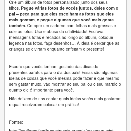
Crie um álbum de fotos personalizado junto dos seus
filhos.
Pegue várias fotos de vocês juntos, deles com o
pai – peça para que eles escolham as fotos que eles
mais gostam, e pegue algumas que você mais gosta
também.
Compre um caderno com folhas mais grossas e
cole as fotos. Use e abuse da criatividade! Escreva
mensagens fofas e recados ao longo do álbum, coloque
legenda nas fotos, faça desenhos… A ideia é deixar que as
crianças se divirtam enquanto enfeitam o presente!
Espero que vocês tenham gostado das dicas de
presentes baratos para o dia dos pais! Essas são algumas
ideias de coisas que você mesma pode fazer e que mesmo
sem gastar muito, vão mostrar ao seu pai ou o seu marido o
quanto ele é importante para você.
Não deixem de nos contar quais ideias vocês mais gostaram
e qual resolveram colocar em prática!
Fontes:
http://foodformyfamily.com/manic-organic/rosemary-mint-