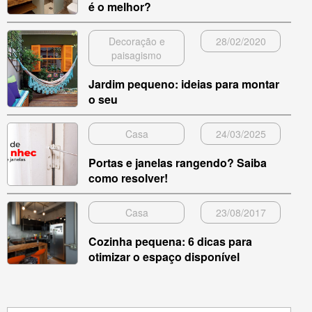
é o melhor?
Decoração e
28/02/2020
paisagismo
Jardim pequeno: ideias para montar
o seu
Casa
24/03/2025
Portas e janelas rangendo? Saiba
como resolver!
Casa
23/08/2017
Cozinha pequena: 6 dicas para
otimizar o espaço disponível