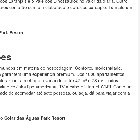
os Laranjais e o Vale dos Dinossauros no valor da diária. Outro
bares contarão com um elaborado e delicioso cardápio. Tem até um
Park Resort
ões
os mundos em matéria de hospedagem. Conforto, modernidade,
ira garantem uma experiência premium. Dos 1000 apartamentos,
ítes. Com a metragem variando entre 47 m² e 78 m². Todos,
la e cozinha tipo americana, TV a cabo e internet Wi-Fi. Como um
dade de acomodar até sete pessoas, ou seja, dá para viajar com a
o Solar das Águas Park Resort