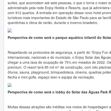
suítes, que acomodam até sete pessoas, o que o torna o maior e
administrado pela rede Enjoy Hotéis e Resorts, que já administr
com 912 quartos. A entrada em operação desse novo hotel promet
turísticos mais importantes do Estado de São Paulo para as fam
quentinhas e clima de verão, durante o inverno brasileiro.
Perspectiva de como será o parque aquático infantil do Sola
Respeitando os protocolos de segurança, a partir do “Enjoy Fun
internacionais, nacionais e do município, o Enjoy Solar das Águas
chegar a uma taxa de ocupação de 75% em meados de 2022. Os tu
premium. O resort terá 85 mil m² de construção, com oito piscina
ôfuros, sauna, playground, brinquedoteca, cinema, quadras polies
flecha e mini golfe, espaço teen e equipe de recreação.
Perspectiva de como será o lobby do Solar das Águas Park 
Muitas dessas atrações são inéditas nos meios de hospedagem em