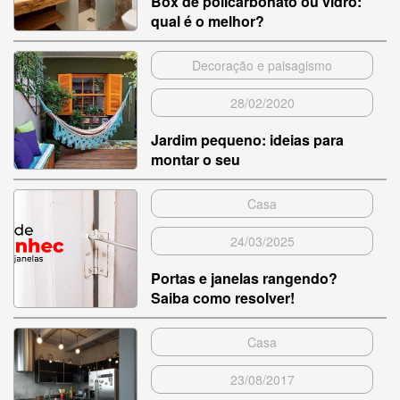
Box de policarbonato ou vidro:
qual é o melhor?
Decoração e paisagismo
28/02/2020
Jardim pequeno: ideias para
montar o seu
Casa
24/03/2025
Portas e janelas rangendo?
Saiba como resolver!
Casa
23/08/2017