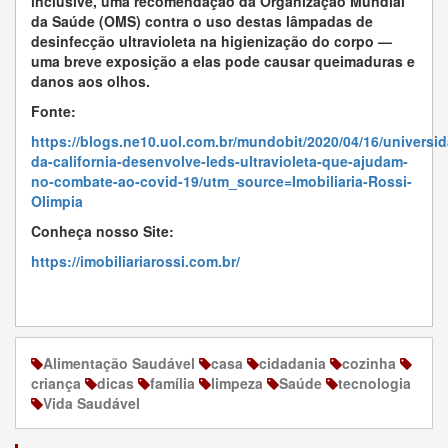
inclusive, uma recomendação da Organização Mundial
da Saúde (OMS) contra o uso destas lâmpadas de
desinfecção ultravioleta na higienização do corpo —
uma breve exposição a elas pode causar queimaduras e
danos aos olhos.
Fonte:
https://blogs.ne10.uol.com.br/mundobit/2020/04/16/universi
da-california-desenvolve-leds-ultravioleta-que-ajudam-
no-combate-ao-covid-19/utm_source=Imobiliaria-Rossi-
Olimpia
Conheça nosso Site:
https://imobiliariarossi.com.br/
Alimentação Saudável
casa
cidadania
cozinha
criança
dicas
família
limpeza
Saúde
tecnologia
Vida Saudável