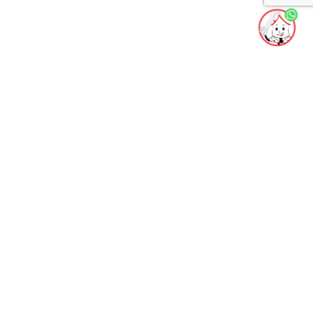
Rua 9 de Julho, 1196, Centro - Olímpia SP
atendimento@imobiliariarossi.com.br
(17) 3280 - 2222
(17) 97400 - 6200
Links Úteis
Cadastre seu imóvel
Solicite um imóvel
Trabalhe conosco!
Serviços Online
Política de Privacidade