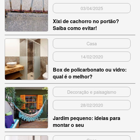
03/04/2025
Xixi de cachorro no portão?
Saiba como evitar!
Casa
14/02/2020
Box de policarbonato ou vidro:
qual é o melhor?
Decoração e paisagismo
28/02/2020
Jardim pequeno: ideias para
montar o seu